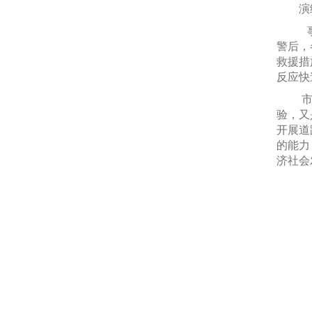
演
事
警后，
救援措
反应快
市
验，又
开展道
的能力
济社会