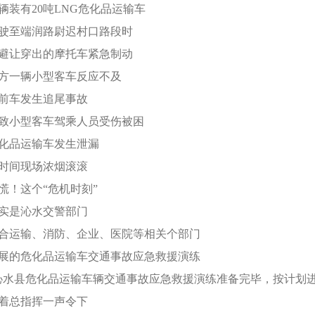
辆装有20吨LNG危化品运输车
驶至端润路尉迟村口路段时
避让穿出的摩托车紧急制动
方一辆小型客车反应不及
前车发生追尾事故
致小型客车驾乘人员受伤被困
化品运输车发生泄漏
时间现场浓烟滚滚
慌！这个“危机时刻”
实是沁水交警部门
合运输、消防、企业、医院等相关个部门
展的危化品运输车交通事故应急救援演练
沁水县危化品运输车辆交通事故应急救援演练准备完毕，按计划进
着总指挥一声令下