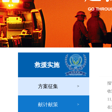
救援实施
报
方案征集
>
收
1
献计献策
>
在