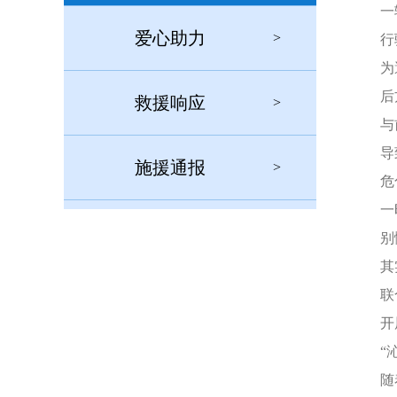
一
爱心助力
>
行
为
后
救援响应
>
与
导
施援通报
>
危
一
别
其
联
开
“
随