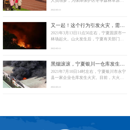
人员增多，为保障保护区冬季森林草原防
灭火形势平稳。2021年12月27日至30日，
2022-03-11
宁夏贺兰山管理局先后深入保护区周边小
学、社区、风景区、广场开展以“森林防
火，人人有责”为主题冬季森林草原防火宣
又一起！这个行为引发火灾，需负
刑责！
传活动。活动中，学校开展了“森林防火、
2021年3月13日11点50左右，宁夏固原市一
人人有责”为主题的安全教育课，组织师生
林场起火。山火发生后，宁夏有关部门立
们观看... [全文]
即启动应急预案，先后组织近2000人开展
2022-03-11
扑救，14日八点多，明火被扑灭。据了
解，火灾造成两名救火队员不幸殉职，六
人受伤，过火面积约4000亩，其中林地120
黑烟滚滚，宁夏银川一仓库发生火
灾
亩，其余为荒草地。经调查，起火原因为
2021年7月10日14时左右，宁夏银川市永宁
附近群众上坟引起，九名涉事人员已于13
县一家企业仓库发生火灾。目前，大火仍
日晚到公安机... [全文]
然在燃烧中，当地已经出动多辆救火车紧
2022-03-11
急灭火。起火原因和伤亡情况还在调查当
中。 [全文]