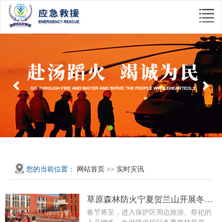
Previous
Nex
您的当前位置：
网站首页
>>
实时灾讯
草原森林防火宁夏贺兰山开展冬季
森林草原防火宣传“五进”活动
春节将至，进入保护区周边旅游、祭祀的