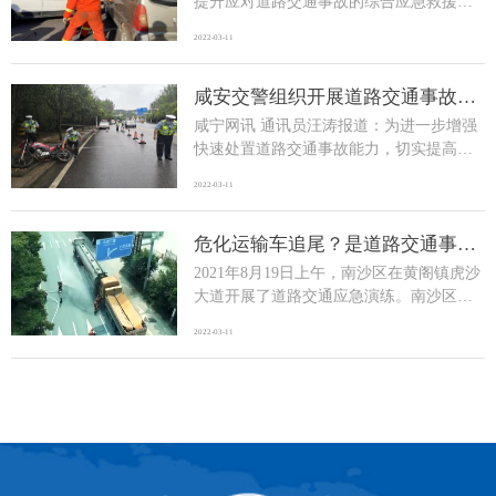
提升应对道路交通事故的综合应急救援水
平，近日，漯河市消防救援支队郾城大队
2022-03-11
积极联合本地公安、卫健、交通等部门开
展道路交通事故应急救援实战演练。本次
演练立足实战要求，以“快速发现、及时救
咸安交警组织开展道路交通事故应
急救援演练
援、有效救治、妥善救助”为工作目标，重
咸宁网讯 通讯员汪涛报道：为进一步增强
点检验大队救援力量在紧急情况下与公
快速处置道路交通事故能力，切实提高事
安、卫健、... [全文]
故应急处置反应和应急救援水平，认真落
2022-03-11
实道路交通事故预防“减量控大”工作部
署。24日15时许，咸安公安分局交警大队
联合市一医院120急救中心、湖北华昇道路
危化运输车追尾？是道路交通事故
应急救援演练！
清障服务有限公司在咸安区银桂路开展交
2021年8月19日上午，南沙区在黄阁镇虎沙
通事故现场救援模拟演练。模拟演练事故
大道开展了道路交通应急演练。南沙区公
现场设置了... [全文]
安分局、南沙区卫健局、南沙区消防救援
2022-03-11
大队、南沙区小虎化工区管理中心、黄阁
镇等相关部门参与了演练工作。演练模拟
了一个重型特殊结构货车与装载着汽油的
危险化学品运输车发生追尾碰撞的道路交
通安全事故场景。场景中，货车驾驶员受
伤被困，危险... [全文]