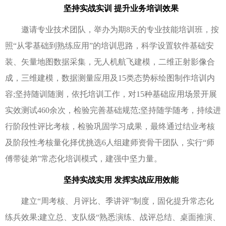
坚持实战实训 提升业务培训效果
邀请专业技术团队，举办为期8天的专业技能培训班，按
照“从零基础到熟练应用”的培训思路，科学设置软件基础安
装、矢量地图数据采集，无人机航飞建模，二维正射影像合
成，三维建模，数据测量应用及15类态势标绘图制作培训内
容;坚持随训随测，依托培训工作，对15种基础应用场景开展
实效测试460余次，检验完善基础规范;坚持随学随考，持续进
行阶段性评比考核，检验巩固学习成果，最终通过结业考核
及阶段性考核量化择优挑选6人组建师资骨干团队，实行“师
傅带徒弟”常态化培训模式，建强中坚力量。
坚持实战实用 发挥实战应用效能
建立“周考核、月评比、季讲评”制度，固化提升常态化
练兵效果;建立总、支队级“熟悉演练、战评总结、桌面推演、