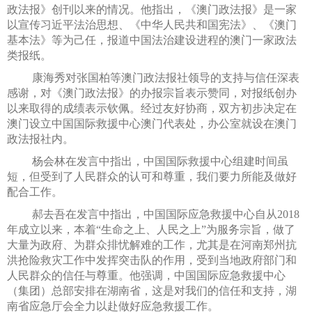
政法报》创刊以来的情况。他指出，《澳门政法报》是一家
以宣传习近平法治思想、《中华人民共和国宪法》、《澳门
基本法》等为己任，报道中国法治建设进程的澳门一家政法
类报纸。
康海秀对张国柏等澳门政法报社领导的支持与信任深表
感谢，对《澳门政法报》的办报宗旨表示赞同，对报纸创办
以来取得的成绩表示钦佩。经过友好协商，双方初步决定在
澳门设立中国国际救援中心澳门代表处，办公室就设在澳门
政法报社内。
杨会林在发言中指出，中国国际救援中心组建时间虽
短，但受到了人民群众的认可和尊重，我们要力所能及做好
配合工作。
郝去吾在发言中指出，中国国际应急救援中心自从2018
年成立以来，本着“生命之上、人民之上”为服务宗旨，做了
大量为政府、为群众排忧解难的工作，尤其是在河南郑州抗
洪抢险救灾工作中发挥突击队的作用，受到当地政府部门和
人民群众的信任与尊重。他强调，中国国际应急救援中心
（集团）总部安排在湖南省，这是对我们的信任和支持，湖
南省应急厅会全力以赴做好应急救援工作。