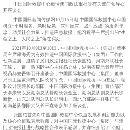
中国国际救援中心邀请澳门政法报社等有关部门领导召
开座谈会
中国国际新闻传媒网10月15日电 中国国际救援中心牢固
树立“平时服务、急时应急、灾时应灾、战时应成”的服务理
念，动员社会力量，推进应急救援，把习近平主席提出的“生
命之上、人民之上”落在实处。
2021年10月9日至10日，中国国际救援中心（集团）董事
局主席康海秀为有效推进中国国际救援中心（集团）工作的
创新发展，邀请了澳门政法报社社长张国柏、河南外联社长
王琦，一带一路国际中心主任杨会林，湖南省应急管理厅巡
视员郝去吾等召开座谈会，中国国际救援中心（集团）董事
局副主席兼湖南总队长莫军念、中国国际救援中心(集团）服
装设计院院长彭阳阳、中国国际救援中心（集团）宣传部部
长李来忠以及湖南总队督察长张金玉、湖南总队副总队长徐
新贵、山东总队副总队长邵明山、西北总部副主任张广海、
湖南总队邵阳支队长王鑫等参加了座谈会。
张国柏首先对中国国际救援中心快速发展和创新能力以
及核心价值观表示敬佩，对中国国际救援中心（集团）与澳
门政法报社进行战略性合作表示感谢，并详细介绍了《澳门