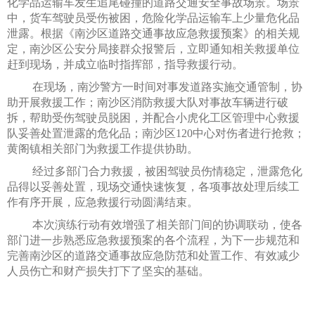
化学品运输车发生追尾碰撞的道路交通安全事故场景。场景
中，货车驾驶员受伤被困，危险化学品运输车上少量危化品
泄露。根据《南沙区道路交通事故应急救援预案》的相关规
定，南沙区公安分局接群众报警后，立即通知相关救援单位
赶到现场，并成立临时指挥部，指导救援行动。
在现场，南沙警方一时间对事发道路实施交通管制，协
助开展救援工作；南沙区消防救援大队对事故车辆进行破
拆，帮助受伤驾驶员脱困，并配合小虎化工区管理中心救援
队妥善处置泄露的危化品；南沙区120中心对伤者进行抢救；
黄阁镇相关部门为救援工作提供协助。
经过多部门合力救援，被困驾驶员伤情稳定，泄露危化
品得以妥善处置，现场交通快速恢复，各项事故处理后续工
作有序开展，应急救援行动圆满结束。
本次演练行动有效增强了相关部门间的协调联动，使各
部门进一步熟悉应急救援预案的各个流程，为下一步规范和
完善南沙区的道路交通事故应急防范和处置工作、有效减少
人员伤亡和财产损失打下了坚实的基础。