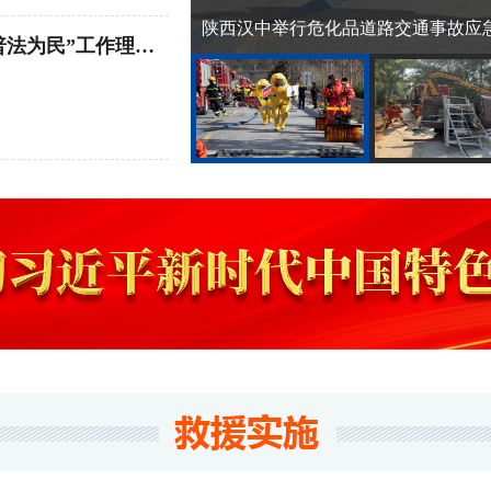
到曹杨工业园区方舱医院、
陕西汉中举行危化品道路交通事故应
疗队，感谢大家白衣执
高校普法宣传活动凸显“普法为民”工作理念 提升师生安全防范意识
相助，叮嘱大家强化医疗
疏导，做好自身防护，营
步加强医疗救治工作，坚