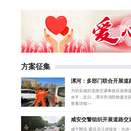
将5台车一字排开，找到最佳的
货车的情况，历时两个半小时，终
方案征集
漯河：多部门联合开展道
为切实做好道路交通事故应急救
水平，近日，漯河市消防救援支
门开展道路交通事故应急救援实
查看详细>>
现、及时救援、有效救治、妥善
急情况下与公安、卫健、交通等
咸安交警组织开展道路交
故的预警、响应和处置水平。 演练
咸宁网讯 通讯员汪涛报道：为进