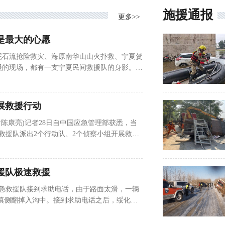
施援通报
更多>>
是最大的心愿
泥石流抢险救灾、海原南华山山火扑救、宁夏贺
援的现场，都有一支宁夏民间救援队的身影。近
队，了解其背后的故事。张富泉是银川市逆行者
创始人之一。十年前，张富泉与妻子一同经营着
，生活潇洒自如。偶然间，他们资助了10名贫
展救援行动
道路。银川市逆行者救...
记者陈康亮)记者28日自中国应急管理部获悉，当
国救援队派出2个行动队、2个侦察小组开展救援
全返回营地。在距离救援营地10公里处的一个
安置点和周边居民排查近千人，诊治伤病灾民
，同时对灾民进行传染病预防知识普及。在距离营
援队极速救援
先期派出1个侦查组携带无人机...
绥化应急救援队接到求助电话，由于路面太滑，一辆
不慎侧翻掉入沟中。接到求助电话之后，绥化应
辆车赶赴事故现场，事故车辆是一辆载满货物的
救援难度很大，货车随时有侧翻的危险，救援队