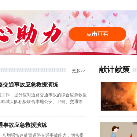
拖拽角度，队员们不畏严寒在冰天雪地中观察着
于成功将大货车救出来，对...
献计献策
更多>>
路交通事故应急救援演练
援工作，提升应对道路交通事故的综合应急救援
队郾城大队积极联合本地公安、卫健、交通等部
战演练。本次演练立足实战要求，以“快速发
救助”为工作目标，重点检验大队救援力量在紧
部门的联动联勤机制运行效能和应对突发交通事
通事故应急救援演练
模拟在辖区龙江路段两辆...
一步增强快速处置道路交通事故能力，切实提