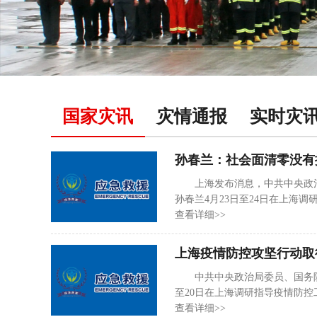
国家灾讯
灾情通报
实时灾
上海发布消息，中共中央政治
孙春兰4月23日至24日在上海
出，两年多来的实践证明，社会
查看详细>>
须落实“四应四尽”，采取最彻底
坚决的措施管控到位，落实时间
疫情拖尾越长。
中共中央政治局委员、国务院副
至20日在上海调研指导疫情防控
情防控专题会上，孙春兰听取工
查看详细>>