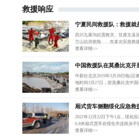
救援响应
宁夏民间救援队：救援就
四川九寨沟抗震救灾、甘肃文县
兰山抗洪抢险……在多次应急救
日，记者走进银川市逆行者救援
查看详细>>
救援队的队长，也是该救援队的
一家酒吧，还组建了摩托车俱乐部
中国救援队在莫桑比克开
困山区的学生，从此走上了公益的
中新社北京2019年3月28日电(
地时间3月27日，驻莫桑比克中
行动，任务完成后救援队员全部安
查看详细>>
灾民安置点，救援队行动一队为
500余人(妇女、儿童占80%)
厢式货车侧翻绥化应急救
区70多公里处的提卡区域，救援队
2021年12月22日下午1点，
6.8米箱式货车在绥化市连岗乡
急救援队立即派遣9名队员驾驶5
查看详细>>
厢式货车，车身倾斜比较严重，