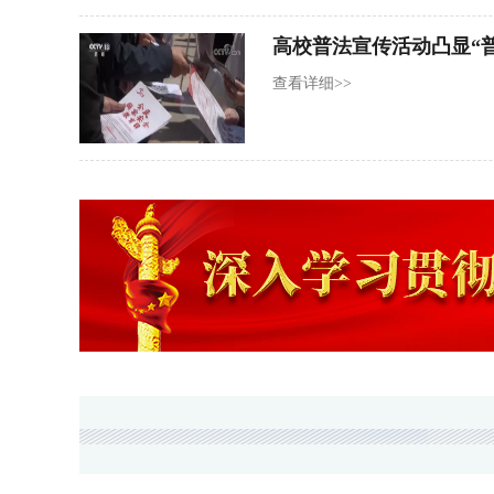
点任务。20日上午，孙春兰来
世博方舱医院，看望慰问援沪医
甲、挺身而出、向疫而行、倾力
救治，提升精细管理，加强心理
查看详细>>
造和谐有序的医患氛围。要进一
持分...