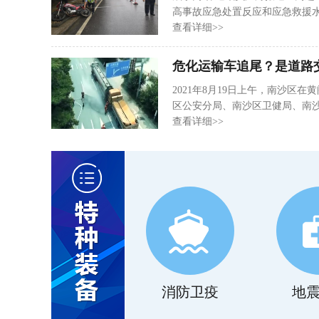
高事故应急处置反应和应急救援水
作部署。24日15时许，咸安公安
查看详细>>
华昇道路清障服务有限公司在咸
拟演练事故现场设置了一起二轮
危化运输车追尾？是道路
驾驶人重伤，路人发现后报警请求
2021年8月19日上午，南沙区
区公安分局、南沙区卫健局、南
心、黄阁镇等相关部门参与了演
查看详细>>
载着汽油的危险化学品运输车发
货车驾驶员受伤被困，危险化学
交通事故应急救援预案》的相关规
消防卫疫
地