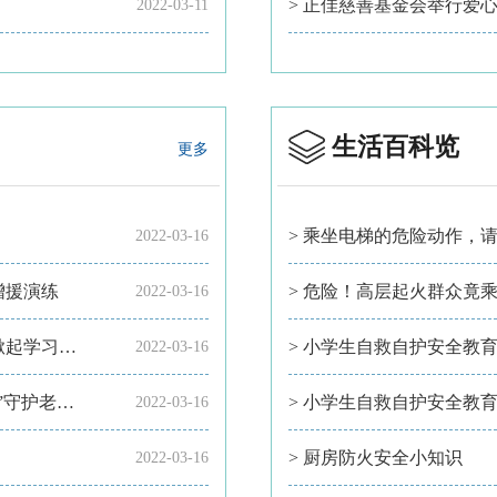
> 正佳慈善基金会举行爱
2022-03-11
生活百科览
更多
> 乘坐电梯的危险动作，
2022-03-16
增援演练
> 危险！高层起火群众竟
2022-03-16
> 森林消防队伍新招录消防员入职训练北方集训队掀起学习全国两会精神热潮
> 小学生自救自护安全教育
2022-03-16
> 浙江省温州市消防救援支队智能烟感搭建“技防网”守护老弱群体平安
> 小学生自救自护安全教育
2022-03-16
> 厨房防火安全小知识
2022-03-16