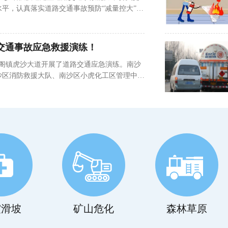
平，认真落实道路交通事故预防“减量控大”工
分局交警大队联合市一医院120急救中心、湖北
安区银桂路开展交通事故现场救援模拟演练。模
摩托车发生单方交通事故，从而导致车辆受损、
交通事故应急救援演练！
救助。辖区永安中队接...
在黄阁镇虎沙大道开展了道路交通应急演练。南沙
沙区消防救援大队、南沙区小虎化工区管理中
练工作。演练模拟了一个重型特殊结构货车与装
生追尾碰撞的道路交通安全事故场景。场景中，
品运输车上少量危化品泄露。根据《南沙区道路
定，南沙区公安分局接群众...
震滑坡
矿山危化
森林草原