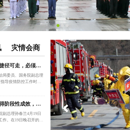
Previous
讯
灾情会商
孙春兰：社会面清零没有捷径可走，必须落实“四应四尽”
局委员、国务院副总理
调研指导疫情防控工作时指
面清零没有捷径可走，必
的办法阻断传播源，以最
越久，消耗的资源越大，
上海疫情防控攻坚行动取得阶段性成效，孙春兰要求清零一块守住一块扩大战果
总理孙春兰4月19日
工作。在19日晚召开的疫
作组汇报，研究下一步重